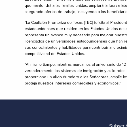
que mantendrá a las familias unidas, ampliará la fuerza l
asegurado ofertas de trabajo, incluyendo a los beneficiar
“La Coalición Fronteriza de Texas (TBC) felicita al Presi
estadounidenses que residen en los Estados Unidos desde 
representa un avance muy necesario para mejorar nuestro s
licenciados de universidades estadounidenses que han r
sus conocimientos y habilidades para contribuir al crecim
competitividad de Estados Unidos.
“Al mismo tiempo, mientras marcamos el aniversario de 12 a
verdaderamente los sistemas de inmigración y asilo rotos
proporcione un alivio duradero a los Soñadores, amplíe los
proteja nuestros intereses comerciales y económicos.”
Subscri