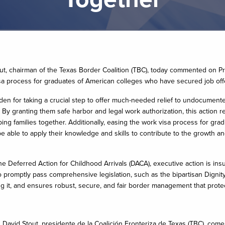
 chairman of the Texas Border Coalition (TBC), today commented on Pres
isa process for graduates of American colleges who have secured job of
n for taking a crucial step to offer much-needed relief to undocumented 
ren. By granting them safe harbor and legal work authorization, this acti
ng families together. Additionally, easing the work visa process for gra
e able to apply their knowledge and skills to contribute to the growth 
he Deferred Action for Childhood Arrivals (DACA), executive action is ins
promptly pass comprehensive legislation, such as the bipartisan Dignity 
 it, and ensures robust, secure, and fair border management that protec
avid Stout, presidente de la Coalición Fronteriza de Texas (TBC), come