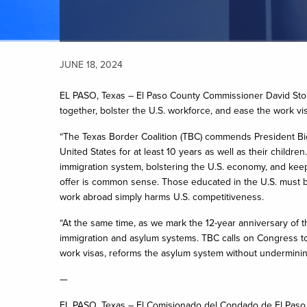
JUNE 18, 2024
EL PASO, Texas – El Paso County Commissioner David Stout,
together, bolster the U.S. workforce, and ease the work v
“The Texas Border Coalition (TBC) commends President Bide
United States for at least 10 years as well as their child
immigration system, bolstering the U.S. economy, and keepi
offer is common sense. Those educated in the U.S. must b
work abroad simply harms U.S. competitiveness.
“At the same time, as we mark the 12-year anniversary of t
immigration and asylum systems. TBC calls on Congress to 
work visas, reforms the asylum system without undermining
—
EL PASO, Texas – El Comisionado del Condado de El Paso, D