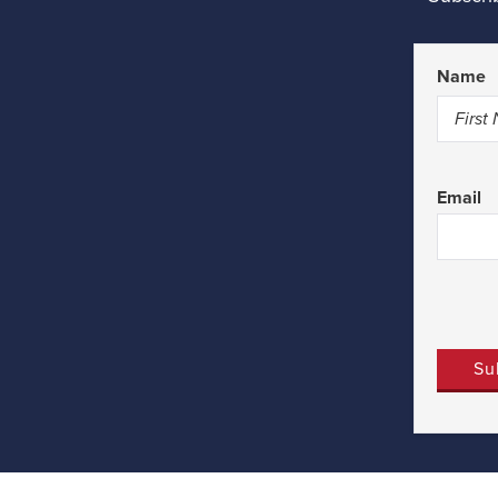
Name
First
Email