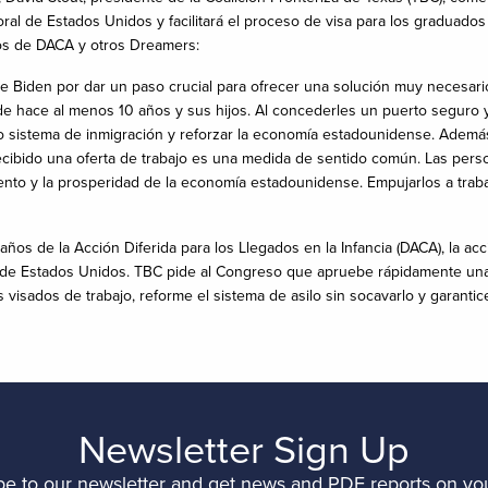
aboral de Estados Unidos y facilitará el proceso de visa para los gradua
ios de DACA y otros Dreamers:
dente Biden por dar un paso crucial para ofrecer una solución muy nece
hace al menos 10 años y sus hijos. Al concederles un puerto seguro y 
istema de inmigración y reforzar la economía estadounidense. Además, fac
ecibido una oferta de trabajo es una medida de sentido común. Las per
iento y la prosperidad de la economía estadounidense. Empujarlos a traba
ños de la Acción Diferida para los Llegados en la Infancia (DACA), la acc
 de Estados Unidos. TBC pide al Congreso que apruebe rápidamente una l
 visados de trabajo, reforme el sistema de asilo sin socavarlo y garantic
Newsletter Sign Up
be to our newsletter and get news and PDF reports on you