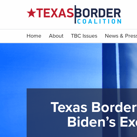
Home
About
TBC Issues
News & Pres
Texas Border
Biden’s Ex